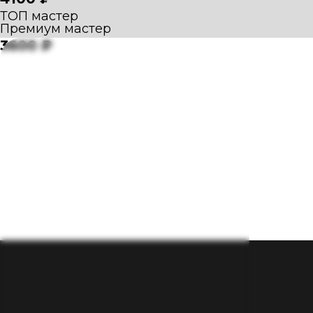
ТОП мастер
Премиум мастер
3600 ₽
Тщательно прорабатываются жевательные и
уходит второй подбородок, контур лица ста
подтягивается овал лица.