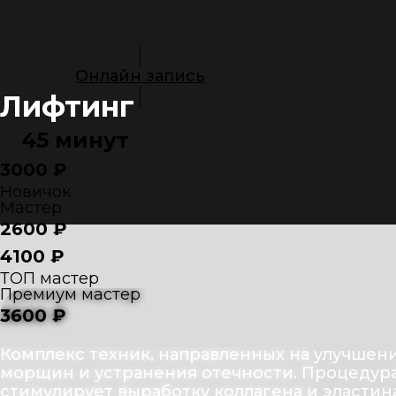
Онлайн запись
Лифтинг
45 минут
3000 ₽
Новичок
Мастер
2600 ₽
4100 ₽
ТОП мастер
Премиум мастер
3600 ₽
Комплекс техник, направленных на улучшени
морщин и устранения отечности. Процедур
стимулирует выработку коллагена и эластин