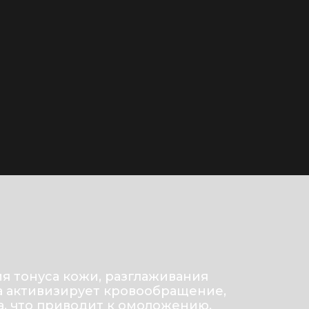
я тонуса кожи, разглаживания
а активизирует кровообращение,
а, что приводит к омоложению,